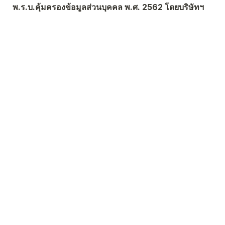
พ.ร.บ.คุ้มครองข้อมูลส่วนบุคคล พ.ศ. 2562 โดยบริษัทฯ 
เคารพและเล็งเห็นถึงความสำคัญของการคุ้มครองข้อมูล
ส่วนบุคคลและจะประมวลผลข้อมูลส่วนบุคคลของท่านเท่า
ที่จำเป็น รวมถึงจัดให้มีมาตรการรักษาความมั่นคง
ปลอดภัยของข้อมูลส่วนบุคคลของท่านอย่างเหมาะสม และ
จะลบทำลายข้อมูลส่วนบุคคลของท่านเมื่อหมดความ
จำเป็น หรือเมื่อถึงกำหนดระยะเวลาในการจัดเก็บที่ระบุไว้
ในนโยบายของบริษัทฯทั้งนี้ ท่านสามารถศึกษารายละเอียด
ของการประมวลผลข้อมูลส่วนบุคคลของท่านเพิ่มเติม รวม
ถึงการใช้สิทธิตามกฎหมายของท่านได้ในประกาศความ
เป็นส่วนตัวของบริษัทฯ ที่ 
https://www.bitkub.com/th/content/privacy-policy
ท่านสามารถติดต่อเจ้าหน้าที่บริการลูกค้าของทางบริษัทฯ 
ได้ที่

- โทรศัพท์หมายเลข 02-032-9555 หรือ 1518 ต่อ 4

- ผ่านทาง Website 
https://support.bitkub.com/hc/en-
us/requests/new
- ผ่านทาง Bitkub Live Chat  
